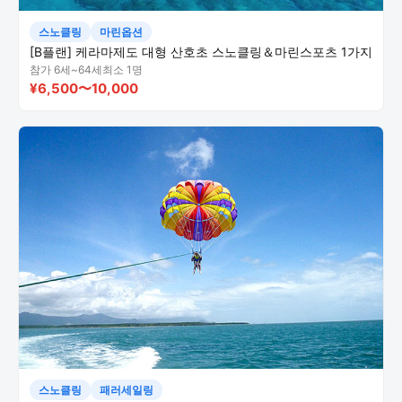
스노클링
마린옵션
[B플랜] 케라마제도 대형 산호초 스노클링＆마린스포츠 1가지
참가 6세~64세
최소 1명
¥6,500〜10,000
스노클링
패러세일링