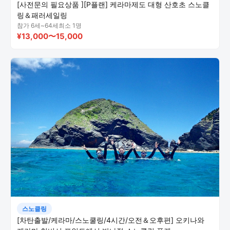
[사전문의 필요상품 ][P플랜] 케라마제도 대형 산호초 스노클
링＆패러세일링
참가 6세~64세
최소 1명
¥13,000〜15,000
스노클링
[차탄출발/케라마/스노쿨링/4시간/오전＆오후편] 오키나와