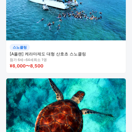
스노클링
[A플랜] 케라마제도 대형 산호초 스노클링
참가 6세~64세
최소 1명
¥6,000〜8,500