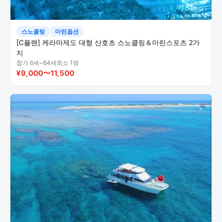
스노클링
마린옵션
[C플랜] 케라마제도 대형 산호초 스노클링＆마린스포츠 2가
지
참가 6세~64세
최소 1명
¥9,000〜11,500