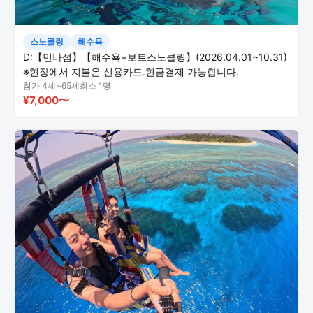
스노클링
해수욕
D:【민나섬】【해수욕+보트스노클링】(2026.04.01~10.31)
※현장에서 지불은 신용카드.현금결제 가능합니다.
참가 4세~65세
최소 1명
¥7,000〜