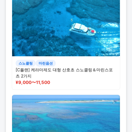
스노클링
마린옵션
[C플랜] 케라마제도 대형 산호초 스노클링＆마린스포
츠 2가지
¥9,000〜11,500