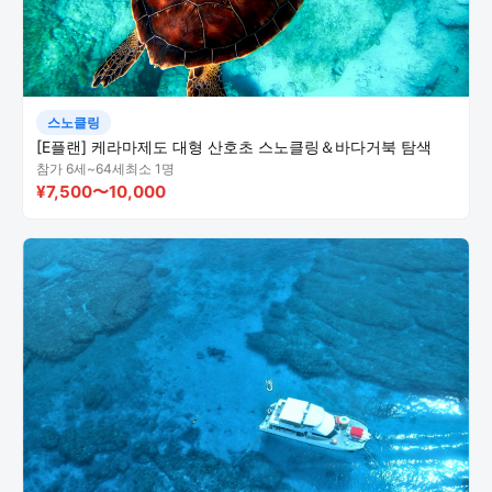
스노클링
[E플랜] 케라마제도 대형 산호초 스노클링＆바다거북 탐색
참가 6세~64세
최소 1명
¥7,500〜10,000