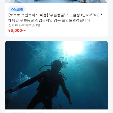
스노클링
[보트로 포인트까지 이동] '푸른동굴' 스노클링 (만6~60세) *
해당일 푸른동굴 진입금지일 경우 포인트변경됩니다
참가 6세~60세
최소 1명
¥5,000〜