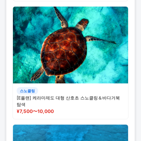
스노클링
[E플랜] 케라마제도 대형 산호초 스노클링＆바다거북
탐색
¥7,500〜10,000