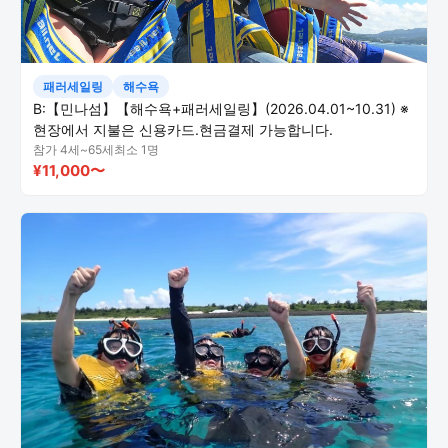
패러세일링
해수욕
B:【민나섬】【해수욕+패러세일링】(2026.04.01~10.31) ※
현장에서 지불은 신용카드.현금결제 가능합니다.
참가 4세~65세
최소 1명
¥11,000〜