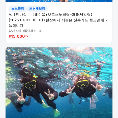
스노클링
패러세일링
A:【민나섬】【해수욕+보트스노클링+패러세일링】
(2026.04.01~10.31)※현장에서 지불은 신용카드.현금결제 가
능합니다.
참가 4세~65세
최소 1명
¥15,000〜