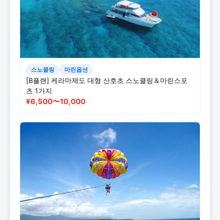
스노클링
마린옵션
[B플랜] 케라마제도 대형 산호초 스노클링＆마린스포
츠 1가지
¥6,500〜10,000