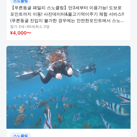
스노클링
【푸른동굴 패밀리 스노클링】만3세부터 이용가능! 도보로
포인트까지 이동! 사진데이터&물고기먹이주기 체험 서비스!!
(푸른동굴 진입이 불가한 경우에는 안전한포인트에서 스노클
링을 진행합니다)
참가 3세~60세
최소 3명
¥4,000〜
스노클링