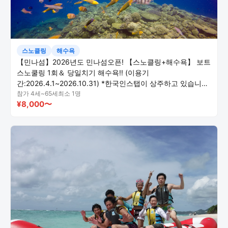
스노클링
해수욕
【민나섬】2026년도 민나섬오픈! 【스노클링+해수욕】 보트
스노쿨링 1회＆ 당일치기 해수욕!! (이용기
간:2026.4.1~2026.10.31) *한국인스탭이 상주하고 있습니다
*
참가 4세~65세
최소 1명
¥8,000〜