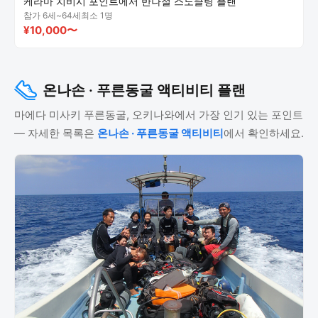
케라마 치비시 포인트에서 반나절 스노클링 플랜
참가 6세~64세
최소 1명
¥10,000〜
온나손 · 푸른동굴 액티비티 플랜
마에다 미사키 푸른동굴, 오키나와에서 가장 인기 있는 포인트
— 자세한 목록은
온나손 · 푸른동굴 액티비티
에서 확인하세요.