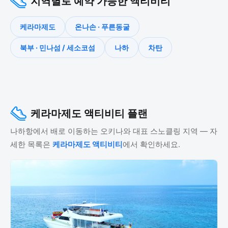
지역별로 예약 가능한 액티비티
케라마제도
온나손 · 푸른동굴
북부 · 민나섬 / 세소코섬
나하
차탄
케라마제도 액티비티 플랜
나하항에서 배로 이동하는 오키나와 대표 스노클링 지역 — 자
세한 목록은
케라마제도 액티비티
에서 확인하세요.