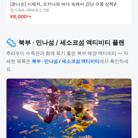
[온나손] 시워커, 오키나와 바다 속에서 간단 수중 산책♪
참가 8세~59세
최소 2명
¥8,000〜
북부 · 민나섬 / 세소코섬 액티비티 플랜
추라우미 수족관과 함께 묶기 좋은 북부 해양 액티비티 — 자
세한 목록은
북부 · 민나섬 / 세소코섬 액티비티
에서 확인하세
요.