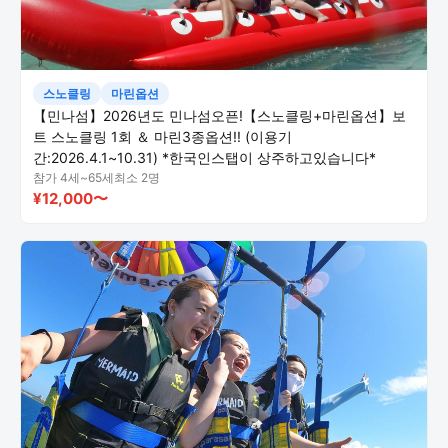
스노클링
마린옵션
【민나섬】2026년도 민나섬오픈!【스노클링+마린옵션】보
트 스노클링 1회 ＆ 마린3종옵션!! (이용기
간:2026.4.1~10.31) *한국인스탭이 상주하고있습니다*
참가 4세~65세
최소 2명
¥12,000〜