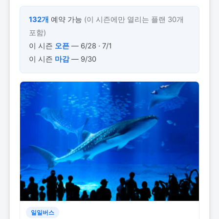
132개
예약 가능
(이 시즌에만 열리는 플랜 30개
포함)
이 시즌
오픈
— 6/28 · 7/1
이 시즌
마감
— 9/30
일일버스