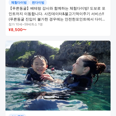
체험다이빙
펀다이빙
【푸른동굴】베테랑 강사와 함께하는 체험다이빙! 도보로 포
인트까지 이동합니다. 사진데이터&물고기먹이주기 서비스!!
(푸른동굴 진입이 불가한 경우에는 안전한포인트에서 다이빙
을 진행합니다)
참가 10세~59세
최소 1명
¥8,500〜