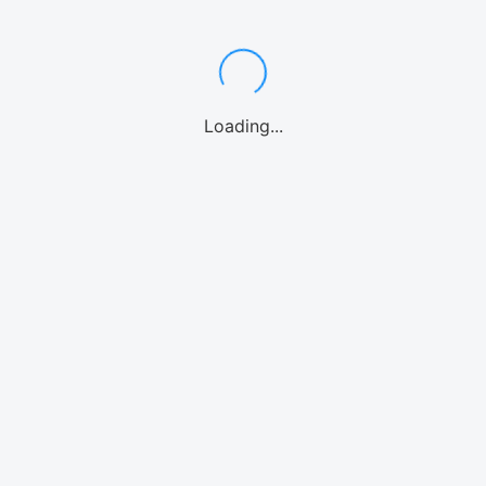
차종별 저렴한 렌트카 선택
하이브리드/EV/전기차
컴팩트 5인승
경차 4인승
왜건・미니밴 7〜8인승
중형・SUV
스포츠카
고급차/외제차
10인승(대형면허필요)
Loading...
렌트카 자주 묻는 질문
카테고리별 액티비티 선택
스노클링
체험 다이빙
패러세일링
당일 관광버스
낚시
팬 다이빙
카약
패들보드
마린 옵션
씨워크
워터파크
고래 관찰
해수욕
스트리트 카트
크루즈
지역별 액티비티 선택
오키나와 추천 액티비티
나하
케라마 제도
온나손 푸른동굴
모토부
츄라우미 수족관
차탄
중부 오키나와
이토만
난조시
미야코섬
이시가키섬
홋카이도