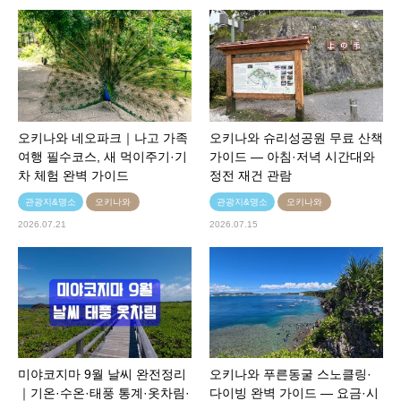
오키나와 네오파크｜나고 가족
오키나와 슈리성공원 무료 산책
여행 필수코스, 새 먹이주기·기
가이드 — 아침·저녁 시간대와
차 체험 완벽 가이드
정전 재건 관람
관광지&명소
오키나와
관광지&명소
오키나와
2026.07.21
2026.07.15
미야코지마 9월 날씨 완전정리
오키나와 푸른동굴 스노클링·
｜기온·수온·태풍 통계·옷차림·
다이빙 완벽 가이드 — 요금·시