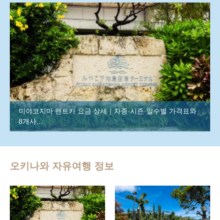
미야코지마 렌트카 요금 상세｜차종·시즌·일수별 가격표와
8개사…
오키나와 자유여행 정보