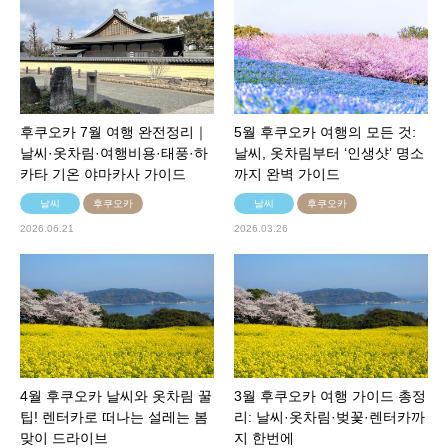
후쿠오카 7월 여행 완전정리｜
5월 후쿠오카 여행의 모든 것:
날씨·옷차림·여행비용·태풍·하
날씨, 옷차림부터 ‘인생샷’ 명소
카타 기온 야마카사 가이드
까지 완벽 가이드
날씨
후쿠오카
날씨
후쿠오카
2026.06.21
2026.03.26
4월 후쿠오카 날씨와 옷차림 꿀
3월 후쿠오카 여행 가이드 총정
팁! 렌터카로 떠나는 설레는 봄
리: 날씨·옷차림·벚꽃·렌터카까
맞이 드라이브
지 한번에