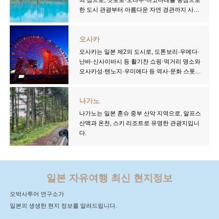
했습니다. 미야코지마 여행 일정 짜기부터 현지
테마가 다양합니다. 항공권·날씨·옷차림·렌터카
한 도시 관광부터 아름다운 자연 경관까지 사계
교통, 맛집, 스노클링 스팟까지 모두 확인하세
·여행지 정보를 한 곳에서 확인하세요.
절 내내 매력이 넘치는 여행지입니다. 겨울에는
요.
삿포로 눈 축제와 파우더 스노우로 유명하며, 여
오사카
름에는 라벤더밭과 선선한 기후가 인기입니다.
신선한 해산물·홋카이도 라멘·유제품 디저트 등
오사카는 일본 제2의 도시로, 도톤보리·우메다·
식도락 여행지로도 손꼽힙니다. 렌터카를 이용
난바·신사이바시 등 활기찬 쇼핑·먹거리 명소와
하면 광활한 대지를 자유롭게 드라이브할 수 있
오사카성·텐노지·우미에다 등 역사·문화 스폿이
지만, 겨울철 눈길 운전 시 스노 타이어와 안전
공존하는 여행지입니다. 타코야키·오코노미야
수칙을 꼭 확인해야 합니다. 항공권·날씨·옷차
키·구시카츠 등 오사카 특유의 먹거리 문화(구
림·렌터카·관광지 정보를 한 곳에서 확인하세
나가노
이다오레)로도 유명하며, 공항 접근성이 좋아
요.
당일치기 자유여행도 가능합니다. 렌터카를 이
나가노는 일본 혼슈 중부 산악 지역으로, 알프스
용하면 키타·미나미·텐노지·오사카 베이·사카
산맥과 온천, 스키 리조트로 유명한 관광지입니
이 등 넓은 지역을 효율적으로 둘러볼 수 있으
다.
며, 교토·나라·고베 근교 드라이브 코스로도 최
적입니다. 항공권·날씨·렌터카·관광지·맛집 정
보를 한 곳에서 확인하세요.
일본 자유여행 최신 현지정보
오박사투어 연구소가
일본의 생생한 현지 정보를 알려드립니다.