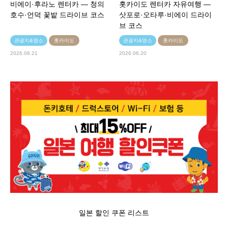
비에이·후라노 렌터카 — 청의
홋카이도 렌터카 자유여행 —
호수·언덕 꽃밭 드라이브 코스
삿포로·오타루·비에이 드라이
브 코스
관광지&명소
홋카이도
관광지&명소
홋카이도
2026.06.21
2026.06.20
일본 할인 쿠폰 리스트