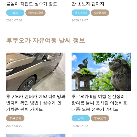
물놀이 적합도·성수기 종료 …
간·초보자 팁까지
날씨
미야코지마
액티비티
오키나와
2026.07.09
2026.07.07
후쿠오카 자유여행 날씨 정보
후쿠오카 렌터카 예약 타이밍과
후쿠오카 8월 여행 완전정리｜
빈자리 확인 방법｜성수기·인
한여름 날씨·옷차림·여행비용·
기차종 완벽 가이드
태풍·오봉 성수기 가이드
후쿠오카
날씨
후쿠오카
2026.06.22
2026.06.22