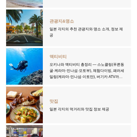
관광지&명소
일본 각지의 추천 관광지와 명소 소개, 정보 제
공
액티비티
오키나와 액티비티 총정리 — 스노클링(푸른동
굴·케라마·민나섬·모토부), 체험다이빙, 패러세
일링(케라마·민나섬·이토만), 버기카 ATV까지
오박사투어가 선별한 오키나와 최고의 액티비
티. 시즌별 추천, 가격 비교, 예약 팁까지 확인하
세요.
맛집
일본 각지의 먹거리와 맛집 정보 제공