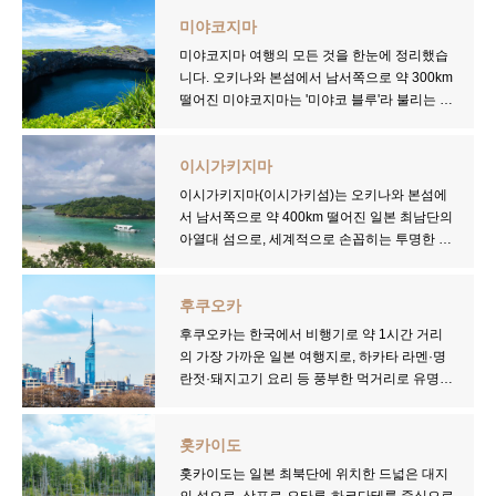
시가지부터, 해중도로 드라이브와 아메리칸 빌
미야코지마
리지가 있는 중부, 고우리 대교·추라우미 수족
관이 자리한 북부까지 다양한 매력을 품고 있습
미야코지마 여행의 모든 것을 한눈에 정리했습
니다. 푸른동굴 스노클링, 케라마 제도 다이빙,
니다. 오키나와 본섬에서 남서쪽으로 약 300km
파인애플 파크, 오키나와 월드 종유굴 등 액티비
떨어진 미야코지마는 '미야코 블루'라 불리는 투
티와 관광 명소가 풍부하며, 오키나와 소바·아
명한 에메랄드빛 바다로 세계적으로 유명한 여
구 돼지고기 요리 등 독자적인 식문화도 즐길 수
행지입니다.
있습니다. 렌터카를 이용하면 본섬 전체를 하루
이시가키지마
에 드라이브할 수 있어 자유여행에 최적입니다.
미야코지마 여행 핵심 정보
이시가키지마(이시가키섬)는 오키나와 본섬에
항공권·렌터카·날씨·스노클링·관광지 정보를
서 남서쪽으로 약 400km 떨어진 일본 최남단의
한 곳에서 확인하세요.
미야코지마 여행에서 꼭 가봐야 할 명소로는 요
아열대 섬으로, 세계적으로 손꼽히는 투명한 산
나하 마에하마, 스나야마 비치, 나카노시마 비치
호초 바다를 자랑합니다. 가비라만·요네하라 비
등이 있습니다. 이라부대교와 이케마대교는 드
치·주시 해안 등 스노클링·다이빙 명소가 풍부
라이브 코스로도 최고이며, 본섬·이라부·시모지
후쿠오카
하며, 렌터카를 이용하면 섬 전체를 자유롭게 드
·이케마 4개의 섬을 연결하는 다리와 함께 렌터
라이브할 수 있습니다. 인천에서 직항 노선이 운
후쿠오카는 한국에서 비행기로 약 1시간 거리
카 여행으로 즐기기에 최적의 여행지입니다.
항되어 한국에서의 접근도 편리해졌으며, 미야
의 가장 가까운 일본 여행지로, 하카타 라멘·명
코지마와 함께 오키나와 이도 자유여행의 핵심
란젓·돼지고기 요리 등 풍부한 먹거리로 유명합
미야코지마 여행 준비 가이드
목적지입니다. 항공권·날씨·옷차림·렌터카·관
니다. 도시와 공항이 가까워 대중교통 접근성이
광지 정보를 한 곳에서 확인하세요.
뛰어나며, 렌터카를 활용하면 다자이후 텐만궁·
미야코지마 여행을 준비하는 분들을 위해 항공
홋카이도
이토시마·노코노시마 등 근교를 훨씬 더 편리하
권 예약 방법, 렌터카 정보, 월별 날씨와 옷차림,
게 돌아볼 수 있습니다. 봄 벚꽃·2월 다자이후
홋카이도는 일본 최북단에 위치한 드넓은 대지
주요 관광지 정보를 아래 글에서 완벽하게 정리
매화·10월 단풍·12월 온천 등 계절에 맞는 여행
의 섬으로, 삿포로·오타루·하코다테를 중심으로