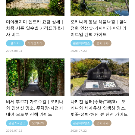
미야코지마 렌트카 요금 상세｜
오키나와 동남 식물낙원｜열대
차종·시즌·일수별 가격표와 8개
정원 인생샷·카피바라·야간 라
사 비교
이트업 완벽 가이드
렌터카
미야코지마
관광지&명소
오키나와
2026.08.04
2026.07.23
비세 후쿠기 가로수길｜오키나
나키진 성터(今帰仁城跡)｜오
와 인생샷 명소, 주차장·자전거
키나와 세계유산·인생샷 명소,
대여·모토부 산책 가이드
벚꽃·성벽·해안 뷰 완전 가이드
관광지&명소
오키나와
관광지&명소
오키나와
2026.07.22
2026.07.22