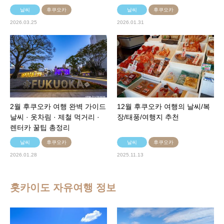
날씨
후쿠오카
날씨
후쿠오카
2026.03.25
2026.01.31
2월 후쿠오카 여행 완벽 가이드
12월 후쿠오카 여행의 날씨/복
날씨 · 옷차림 · 제철 먹거리 ·
장/태풍/여행지 추천
렌터카 꿀팁 총정리
날씨
후쿠오카
날씨
후쿠오카
2026.01.28
2025.11.13
홋카이도 자유여행 정보