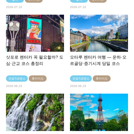
2026.07.10
2026.07.10
삿포로 렌터카 꼭 필요할까? 도
오타루 렌터카 여행 — 운하·오
심·근교 코스 총정리
르골당·증기시계 당일 코스
관광지&명소
홋카이도
관광지&명소
홋카이도
2026.06.23
2026.06.23