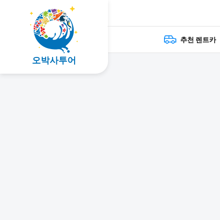
추천 렌트카
오박사투어
検索