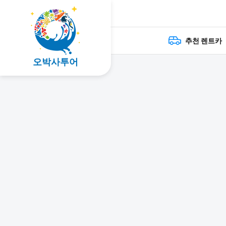
추천 렌트카
오박사투어
検索