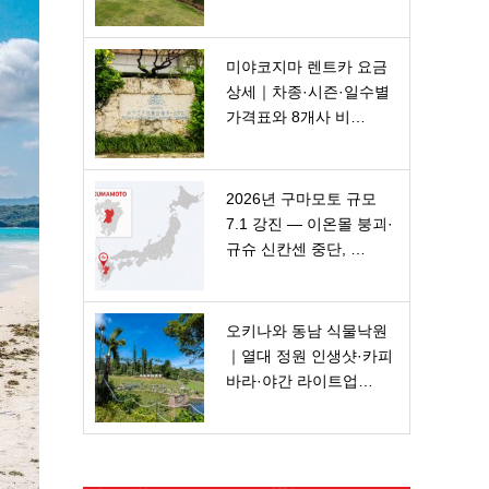
미야코지마 렌트카 요금
상세｜차종·시즌·일수별
가격표와 8개사 비…
2026년 구마모토 규모
7.1 강진 — 이온몰 붕괴·
규슈 신칸센 중단, …
오키나와 동남 식물낙원
｜열대 정원 인생샷·카피
바라·야간 라이트업…