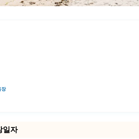
욕장
개장일자