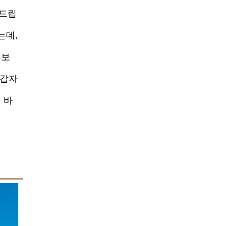
려드립
는데,
홍보
 갑자
 바