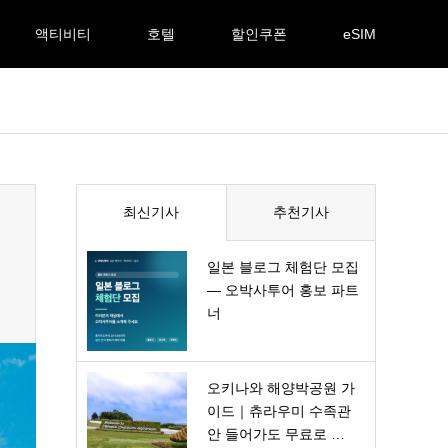
액티비티
호텔
할인쿠폰
eSIM
최신기사
추천기사
일본 블로그 체험단 모집
— 오박사투어 홍보 파트
너
오키나와 해양박공원 가
이드｜츄라우미 수족관
안 들어가도 무료로 …