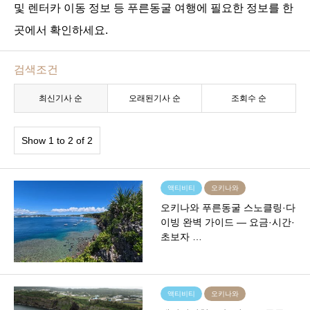
및 렌터카 이동 정보 등 푸른동굴 여행에 필요한 정보를 한
곳에서 확인하세요.
검색조건
최신기사 순
오래된기사 순
조회수 순
Show 1 to 2 of 2
액티비티
오키나와
오키나와 푸른동굴 스노클링·다
이빙 완벽 가이드 — 요금·시간·
초보자 …
액티비티
오키나와