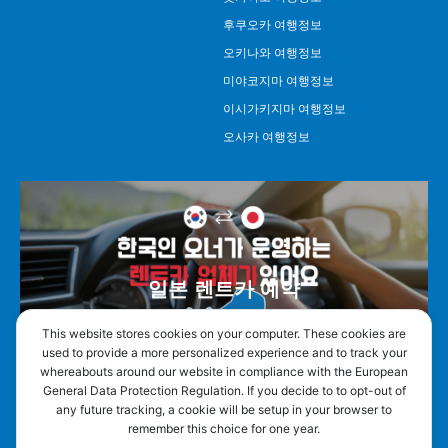
후쿠오카 여행정보
오키나와 여행정보
미야코지마 여행정보
이시가키지마 여행정보
오사카 여행정보
일본 렌트카 예약
This website stores cookies on your computer. These cookies are
used to provide a more personalized experience and to track your
whereabouts around our website in compliance with the European
General Data Protection Regulation. If you decide to to opt-out of
any future tracking, a cookie will be setup in your browser to
remember this choice for one year.
오박사투어 연구소