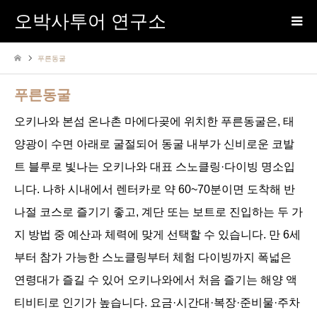
오박사투어 연구소
푸른동굴
푸른동굴
오키나와 본섬 온나촌 마에다곶에 위치한 푸른동굴은, 태
양광이 수면 아래로 굴절되어 동굴 내부가 신비로운 코발
트 블루로 빛나는 오키나와 대표 스노클링·다이빙 명소입
니다. 나하 시내에서 렌터카로 약 60~70분이면 도착해 반
나절 코스로 즐기기 좋고, 계단 또는 보트로 진입하는 두 가
지 방법 중 예산과 체력에 맞게 선택할 수 있습니다. 만 6세
부터 참가 가능한 스노클링부터 체험 다이빙까지 폭넓은
연령대가 즐길 수 있어 오키나와에서 처음 즐기는 해양 액
티비티로 인기가 높습니다. 요금·시간대·복장·준비물·주차