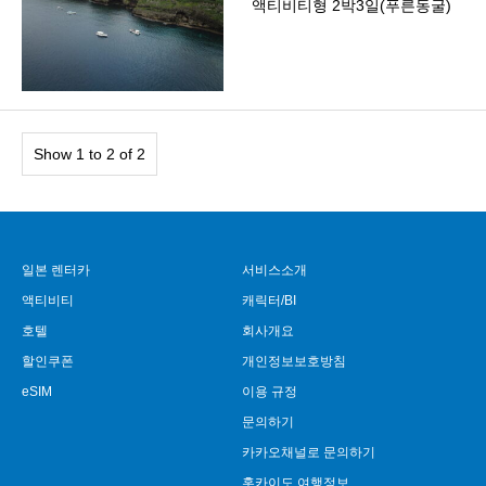
액티비티형 2박3일(푸른동굴)
Show 1 to 2 of 2
일본 렌터카
서비스소개
액티비티
캐릭터/BI
호텔
회사개요
할인쿠폰
개인정보보호방침
eSIM
이용 규정
문의하기
카카오채널로 문의하기
홋카이도 여행정보