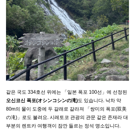
같은 국도 334호선 위에는 「일본 폭포 100선」에 선정된
오신코신 폭포(オシンコシンの滝)
도 있습니다. 낙차 약
80m의 물이 도중에 두 갈래로 갈라져 「쌍미의 폭포(双美
の滝)」로도 불려요. 시레토코 관광의 관문 같은 존재라 대
부분의 렌트카 여행객이 잠깐 들르는 정석 명소입니다.