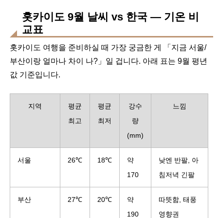
홋카이도 9월 날씨 vs 한국 — 기온 비
교표
홋카이도 여행을 준비하실 때 가장 궁금한 게 「지금 서울/
부산이랑 얼마나 차이 나?」일 겁니다. 아래 표는 9월 평년
값 기준입니다.
지역
평균
평균
강수
느낌
최고
최저
량
(mm)
서울
26℃
18℃
약
낮엔 반팔, 아
170
침저녁 긴팔
부산
27℃
20℃
약
따뜻함, 태풍
190
영향권