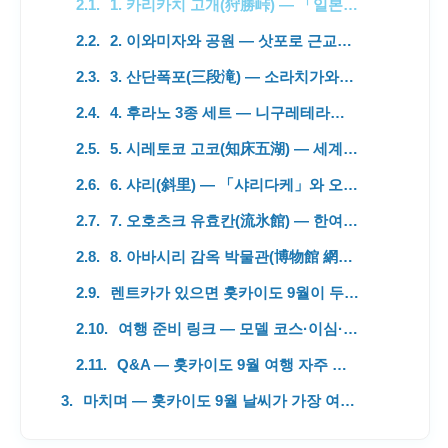
1. 카리카치 고개(狩勝峠) — 「일본 신팔경」에 뽑힌 대전망
2. 이와미자와 공원 — 삿포로 근교의 「넓은 하늘 놀이터」
3. 산단폭포(三段滝) — 소라치가와의 물소리에 잠깐 멈추기
4. 후라노 3종 세트 — 니구레테라스·치즈 공방·유이가독손
5. 시레토코 고코(知床五湖) — 세계자연유산의 다섯 호수
6. 샤리(斜里) — 「샤리다케」와 오호츠크 해로 이어지는 감자밭
7. 오호츠크 유효칸(流氷館) — 한여름에도 −15℃의 세계
8. 아바시리 감옥 박물관(博物館 網走監獄) — 메이지 시대 감옥이 그대로
렌트카가 있으면 홋카이도 9월이 두 배로 재밌다
여행 준비 링크 — 모델 코스·이심·쿠폰
Q&A — 홋카이도 9월 여행 자주 묻는 질문
마치며 — 홋카이도 9월 날씨가 가장 여유로워지는 이 순간