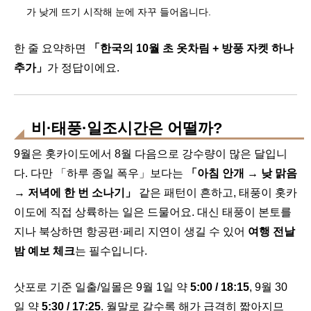
가 낮게 뜨기 시작해 눈에 자꾸 들어옵니다.
한 줄 요약하면
「한국의 10월 초 옷차림 + 방풍 자켓 하나
추가」
가 정답이에요.
비·태풍·일조시간은 어떨까?
9월은 홋카이도에서 8월 다음으로 강수량이 많은 달입니
다. 다만 「하루 종일 폭우」보다는
「아침 안개 → 낮 맑음
→ 저녁에 한 번 소나기」
같은 패턴이 흔하고, 태풍이 홋카
이도에 직접 상륙하는 일은 드물어요. 대신 태풍이 본토를
지나 북상하면 항공편·페리 지연이 생길 수 있어
여행 전날
밤 예보 체크
는 필수입니다.
삿포로 기준 일출/일몰은 9월 1일 약
5:00 / 18:15
, 9월 30
일 약
5:30 / 17:25
. 월말로 갈수록 해가 급격히 짧아지므