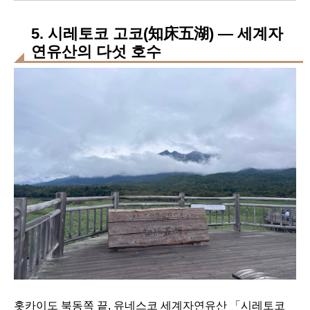
5. 시레토코 고코(知床五湖) — 세계자
연유산의 다섯 호수
홋카이도 북동쪽 끝, 유네스코 세계자연유산 「시레토코