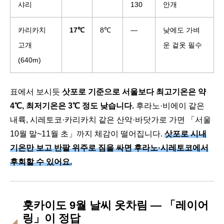
샤리
130
안개
카리카치
17℃
8℃
—
낮에도 가벼
고개
운 겉옷 필수
(640m)
표에서 보시듯
삿포로 기준으로 서울보다 최고기온은 약
4℃, 최저기온은 3℃ 정도 낮습니다.
후라노·비에이 같은
내륙, 시레토코·카리카치 같은 산악·바닷가로 가면 「서울
10월 말~11월 초」까지 체감이 떨어집니다.
삿포로 시내
기온만 보고 반팔 위주로 짐을 싸면 후라노·시레토코에서
후회할 수 있어요.
홋카이도 9월 날씨 옷차림 — 「레이어
링」이 정답