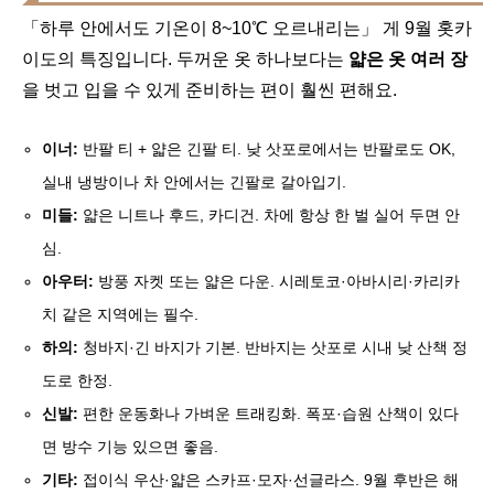
「하루 안에서도 기온이 8~10℃ 오르내리는」 게 9월 홋카
이도의 특징입니다. 두꺼운 옷 하나보다는
얇은 옷 여러 장
을 벗고 입을 수 있게 준비하는 편이 훨씬 편해요.
이너:
반팔 티 + 얇은 긴팔 티. 낮 삿포로에서는 반팔로도 OK,
실내 냉방이나 차 안에서는 긴팔로 갈아입기.
미들:
얇은 니트나 후드, 카디건. 차에 항상 한 벌 실어 두면 안
심.
아우터:
방풍 자켓 또는 얇은 다운. 시레토코·아바시리·카리카
치 같은 지역에는 필수.
하의:
청바지·긴 바지가 기본. 반바지는 삿포로 시내 낮 산책 정
도로 한정.
신발:
편한 운동화나 가벼운 트래킹화. 폭포·습원 산책이 있다
면 방수 기능 있으면 좋음.
기타:
접이식 우산·얇은 스카프·모자·선글라스. 9월 후반은 해