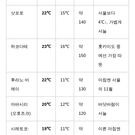
삿포로
22℃
15℃
약
서울보다
140
4℃↓, 가볍게
서늘
하코다테
23℃
16℃
약
홋카이도 중
150
에선 가장 따
뜻
후라노·비
22℃
11℃
약
아침엔 서울
에이
130
의 11월
아바시리
20℃
12℃
약
바닷바람이
(오호츠크)
120
서늘
시레토코·
19℃
11℃
약
이른 아침엔