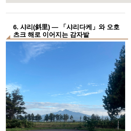
6. 샤리(斜里) — 「샤리다케」와 오호
츠크 해로 이어지는 감자밭