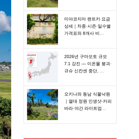
미야코지마 렌트카 요금
상세｜차종·시즌·일수별
가격표와 8개사 비…
2026년 구마모토 규모
7.1 강진 — 이온몰 붕괴·
규슈 신칸센 중단, …
오키나와 동남 식물낙원
｜열대 정원 인생샷·카피
바라·야간 라이트업…