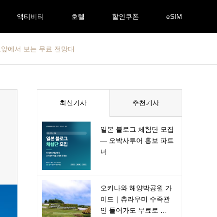
액티비티
호텔
할인쿠폰
eSIM
코앞에서 보는 무료 전망대
최신기사
추천기사
일본 블로그 체험단 모집
— 오박사투어 홍보 파트
너
오키나와 해양박공원 가
이드｜츄라우미 수족관
안 들어가도 무료로 …