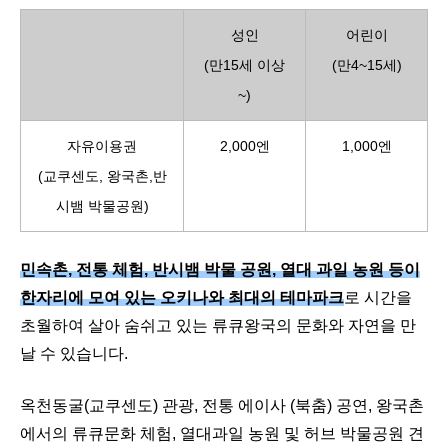
성인
어린이
(만15세 이상
(만4~15세)
~)
자유이용권
2,000엔
1,000엔
(교쿠센도, 왕국촌,반
시뱀 박물공원)
민속촌, 전통 체험, 반시뱀 박물 공원, 열대 과일 농원 등이
한자리에 모여 있는 오키나와 최대의 테마파크
로 시간을
초월하여 살아 숨쉬고 있는 류큐왕국의 문화와 자연을 만
날 수 있습니다.
옥천동굴(교쿠센도) 관광, 전통 에이사 (북춤) 공연, 왕국촌
에서의 류큐문화 체험, 열대과일 농원 및 허브 박물공원 견