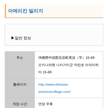
아메리칸 빌리지
▶일반 정보
주소
沖縄県中頭郡北谷町美浜（字）15-69
오키나와현 나카가미군 차탄초 아자미하
마 15-69
홈페이지
http://www.okinawa-
americanvillage.com/
개장 시간
연장 무휴