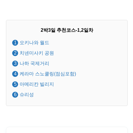
2박3일 추천코스-1,2일차
오키나와 월드
치넨미사키 공원
나하 국제거리
케라마 스노쿨링(점심포함)
아메리칸 빌리지
슈리성