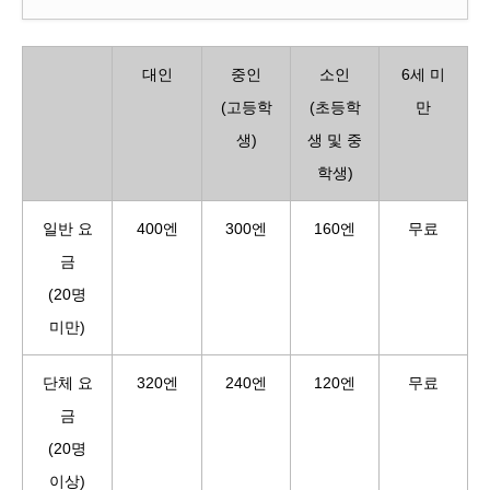
대인
중인
소인
6세 미
(고등학
(초등학
만
생)
생 및 중
학생)
일반 요
400엔
300엔
160엔
무료
금
(20명
미만)
단체 요
320엔
240엔
120엔
무료
금
(20명
이상)