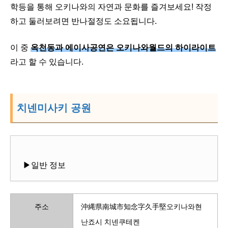
학등을 통해 오키나와의 자연과 문화를 즐겨보세요! 작정
하고 둘러보려면 반나절정도 소요됩니다.
이 중
옥천동과 에이사공연은 오키나와월드의 하이라이트
라고 할 수 있습니다.
치넨미사키 공원
▶일반 정보
주소
沖縄県南城市知念字久手堅오키나와현
난죠시 치넨쿠테켄