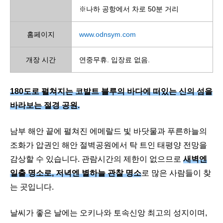
※나하 공항에서 차로 50분 거리
홈페이지
www.odnsym.com
개장 시간
연중무휴. 입장료 없음.
180도로 펼쳐지는 코발트 블루의 바다에 떠있는 신의 섬을
바라보는 절경 공원.
남부 해안 끝에 펼쳐진 에메랄드 빛 바닷물과 푸른하늘의
조화가 압권인 해안 절벽공원에서 탁 트인 태평양 전망을
감상할 수 있습니다. 관람시간의 제한이 없으므로
새벽엔
일출 명소로, 저녁엔 별하늘 관찰 명소
로 많은 사람들이 찾
는 곳입니다.
날씨가 좋은 날에는 오키나와 토속신앙 최고의 성지이며,