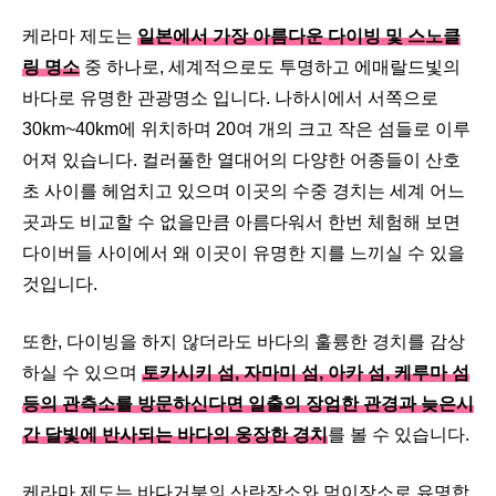
케라마 제도는
일본에서 가장 아름다운 다이빙 및 스노클
링 명소
중 하나로, 세계적으로도 투명하고 에매랄드빛의
바다로 유명한 관광명소 입니다. 나하시에서 서쪽으로
30km~40km에 위치하며 20여 개의 크고 작은 섬들로 이루
어져 있습니다. 컬러풀한 열대어의 다양한 어종들이 산호
초 사이를 헤엄치고 있으며 이곳의 수중 경치는 세계 어느
곳과도 비교할 수 없을만큼 아름다워서 한번 체험해 보면
다이버들 사이에서 왜 이곳이 유명한 지를 느끼실 수 있을
것입니다.
또한, 다이빙을 하지 않더라도 바다의 훌륭한 경치를 감상
하실 수 있으며
토카시키 섬, 자마미 섬, 아카 섬, 케루마 섬
등의 관측소를 방문하신다면 일출의 장엄한 관경과 늦은시
간 달빛에 반사되는 바다의 웅장한 경치
를 볼 수 있습니다.
케라마 제도는 바다거북의 산란장소와 먹이장소로 유명합