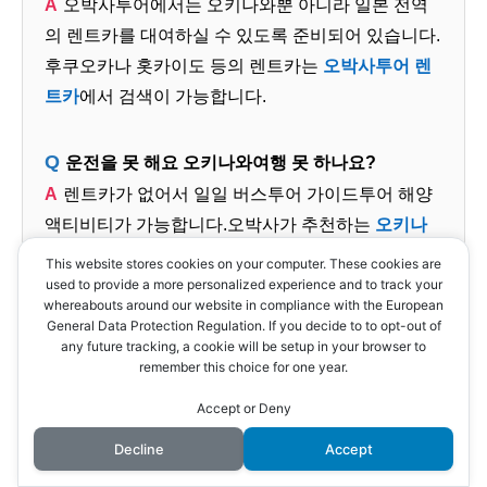
오박사투어에서는 오키나와뿐 아니라 일본 전역
의 렌트카를 대여하실 수 있도록 준비되어 있습니다.
후쿠오카나 홋카이도 등의 렌트카는
오박사투어 렌
트카
에서 검색이 가능합니다.
운전을 못 해요 오키나와여행 못 하나요?
렌트카가 없어서 일일 버스투어 가이드투어 해양
액티비티가 가능합니다.오박사가 추천하는
오키나
와 해양 액티비티
를 검색해 보세요
This website stores cookies on your computer. These cookies are
used to provide a more personalized experience and to track your
whereabouts around our website in compliance with the European
General Data Protection Regulation. If you decide to to opt-out of
any future tracking, a cookie will be setup in your browser to
remember this choice for one year.
오키나와 자유여행의 필수품 렌트카
Accept or Deny
오키나와 최저가 렌트카 검색
Decline
Accept
보험보다 더 안심할 수 있는 오키나와오박사