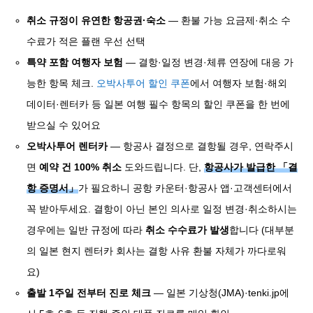
취소 규정이 유연한 항공권·숙소
— 환불 가능 요금제·취소 수
수료가 적은 플랜 우선 선택
특약 포함 여행자 보험
— 결항·일정 변경·체류 연장에 대응 가
능한 항목 체크.
오박사투어 할인 쿠폰
에서 여행자 보험·해외
데이터·렌터카 등 일본 여행 필수 항목의 할인 쿠폰을 한 번에
받으실 수 있어요
오박사투어 렌터카
— 항공사 결정으로 결항될 경우, 연락주시
면
예약 건 100% 취소
도와드립니다. 단,
항공사가 발급한 「결
항 증명서」
가 필요하니 공항 카운터·항공사 앱·고객센터에서
꼭 받아두세요. 결항이 아닌 본인 의사로 일정 변경·취소하시는
경우에는 일반 규정에 따라
취소 수수료가 발생
합니다 (대부분
의 일본 현지 렌터카 회사는 결항 사유 환불 자체가 까다로워
요)
출발 1주일 전부터 진로 체크
— 일본 기상청(JMA)·tenki.jp에