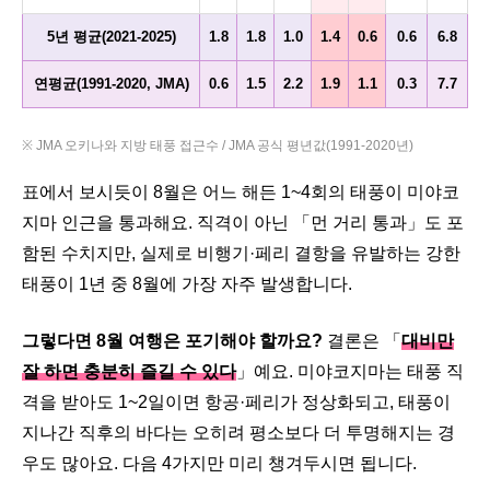
5년 평균(2021-2025)
1.8
1.8
1.0
1.4
0.6
0.6
6.8
연평균(1991-2020, JMA)
0.6
1.5
2.2
1.9
1.1
0.3
7.7
※ JMA 오키나와 지방 태풍 접근수 / JMA 공식 평년값(1991-2020년)
표에서 보시듯이 8월은 어느 해든 1~4회의 태풍이 미야코
지마 인근을 통과해요. 직격이 아닌 「먼 거리 통과」도 포
함된 수치지만, 실제로 비행기·페리 결항을 유발하는 강한
태풍이 1년 중 8월에 가장 자주 발생합니다.
그렇다면 8월 여행은 포기해야 할까요?
결론은 「
대비만
잘 하면 충분히 즐길 수 있다
」예요. 미야코지마는 태풍 직
격을 받아도 1~2일이면 항공·페리가 정상화되고, 태풍이
지나간 직후의 바다는 오히려 평소보다 더 투명해지는 경
우도 많아요. 다음 4가지만 미리 챙겨두시면 됩니다.