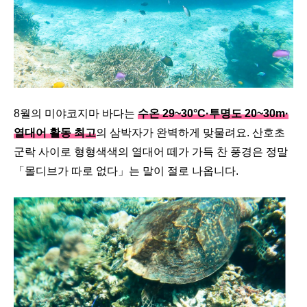
8월의 미야코지마 바다는
수온 29~30°C·투명도 20~30m·
열대어 활동 최고
의 삼박자가 완벽하게 맞물려요. 산호초
군락 사이로 형형색색의 열대어 떼가 가득 찬 풍경은 정말
「몰디브가 따로 없다」는 말이 절로 나옵니다.