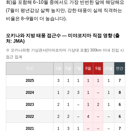
회)을 포함해 6~10월 중에서도 가장 빈번한 달에 해당해요
(7월이 평년값상 살짝 높지만, 강한 태풍이 실제 직격하는
비율은 8~9월이 더 높습니다).
오키나와 지방 태풍 접근수 — 미야코지마 직접 영향 (출
처: JMA)
※ 오키나와현 기상관서(미야코지마 기상대 포함) 300km 이내 진입 시
접근 집계
연도
5월
6월
7월
8월
9월
10월
연간
2025
3
1
1
1
1
1
7
2024
1
2
3
1
–
1
8
2023
2
1
–
1
2
1
6
2022
2
2
–
4
–
–
6
2021
1
3
1
–
–
–
7