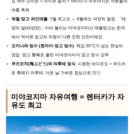
표 맥주 오리온 + 라이브 음악 + 야타이가 어우러지는 어른들의
여름 축제
제철 망고·파인애플
: 7월 최고조 → 8월에도 여전히 절정. 「태
양의 알(태양란)」이라 불리는 미야코지마산 애플망고는 한국
에서 먹어본 망고와 차원이 다른 진한 단맛이에요
오키나와 빙수 (젠자이·망고 빙수)
: 체감 35°C가 넘는 한낮의
정답. 망고 통째로 올린 미야코지마식 망고 빙수 강추
쿠즈모치(海ぶどう)와 라후테 정식
: 시원한 바다포도 + 부드러
운 흑돼지 라후테. 더운 날 가벼운 점심으로 인기
미야코지마 자유여행 = 렌터카가 자
유도 최고