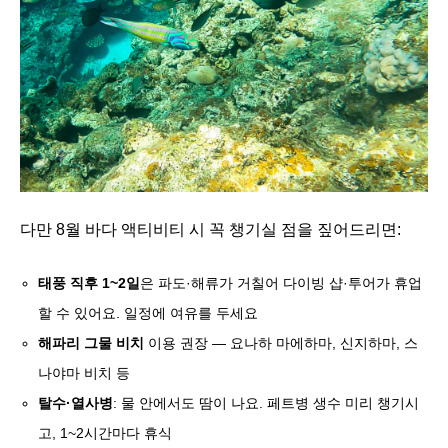
다만 8월 바다 액티비티 시 꼭 챙기실 점을 짚어드리면:
태풍 직후 1~2일
은 파도·해류가 거칠어 다이빙 샵·투어가 휴업
할 수 있어요. 일정에 여유를 두세요
해파리 그물 비치
이용 권장 — 요나하 마에하마, 신지하마, 스
나야마 비치 등
탈수·열사병
: 물 안에서도 땀이 나요. 페트병 생수 미리 챙기시
고, 1~2시간마다 휴식