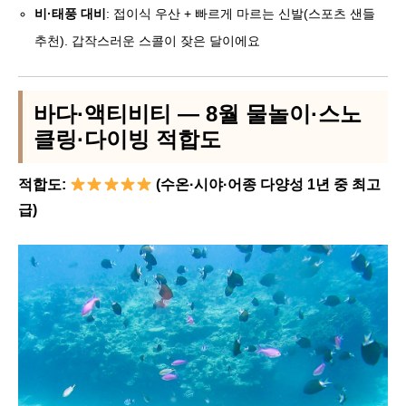
비·태풍 대비
: 접이식 우산 + 빠르게 마르는 신발(스포츠 샌들
추천). 갑작스러운 스콜이 잦은 달이에요
바다·액티비티 — 8월 물놀이·스노
클링·다이빙 적합도
적합도:
(수온·시야·어종 다양성 1년 중 최고
급)