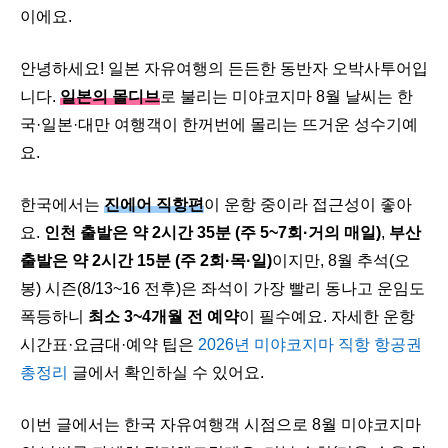
이에요.
안녕하세요! 일본 자유여행의 든든한 동반자 오박사투어입
니다.
일본의 몰디브
로 불리는 미야코지마 8월 날씨는 한
국·일본·대만 여행객이 한꺼번에 몰리는 뜨거운 성수기예
요.
한국에서는
진에어 직항편
이 운항 중이라 접근성이 좋아
요.
인천 출발은 약 2시간 35분 (주 5~7회·거의 매일)
,
부산
출발은 약 2시간 15분 (주 2회·목·일)
이지만, 8월 추석(오
봉) 시즌(8/13~16 전후)은 좌석이 가장 빨리 동나고 운임도
폭등하니
최소 3~4개월 전 예약
이 필수예요. 자세한 운항
시간표·요금대·예약 팁은
2026년 미야코지마 직항 항공권
총정리
글에서 확인하실 수 있어요.
이번 글에서는 한국 자유여행객 시점으로 8월 미야코지마