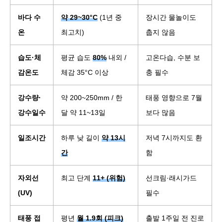
바다 수
약 29~30°C
(1년 중
장시간 물놀이도
온
최고치)
춥지 않음
습도·체
평균 습도
80%
내외 /
고온다습, 수분 보
감온도
체감 35°C 이상
충 필수
강수량·
약 200~250mm / 한
태풍 영향으로 7월
강수일수
달 약 11~13일
보다 많음
일조시간
하루 낮 길이
약 13시
저녁 7시까지도 환
간
함
자외선
최고 단계
11+ (위험)
선크림·래시가드
(UV)
필수
태풍 접
평년
월 1.9회 (피크)
출발 1주일 전 진로