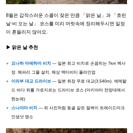
8월은 갑작스러운 스콜이 잦은 만큼 「맑은 날」과 「흐린
날·비 오는 날」 코스를 미리 머릿속에 정리해두시면 일정
이 흔들리지 않아요.
▶ 맑은 날 추천
요나하 마에하마 비치
— 일본 최고 비치로 손꼽히는 7km 백사
장. 해파리 그물 설치, 해상 액티비티 풀라인업
이라부 대교 드라이브
— 일본 최장 무료 대교(3,540m). 에메랄
드 바다 위를 가로지르는 드라이브 코스 (마키야마 전망대에서
한눈에)
스나야마 비치
— 위 사진처럼 동굴 같은 절벽이 트레이드마크.
인생샷 명소