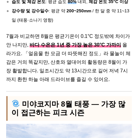
습도 및 체감 온도
: 평균 습도
80%
내외,
체감 온도 35°C 이상
강수량 및 강수일수
: 평균 약
200~250mm
/ 한 달 중 약 11~13
일 (태풍·소나기 영향)
7월과 비교하면 8월은 평균기온이 0.1°C 정도밖에 차이가
안 나지만,
바다 수온은 1년 중 가장 높은 30°C 가까이
올
라가요. 「얼음물 한 모금 더 따뜻해진 정도」라 물놀이 체
감은 거의 똑같지만, 산호와 열대어의 활동량은 8월이 가
장 활발합니다. 일조시간도 약 13시간으로 길어 저녁 7시
까지 환한 하늘 아래 드라이브를 즐길 수 있어요.
미야코지마 8월 태풍 — 가장 많
이 접근하는 피크 시즌