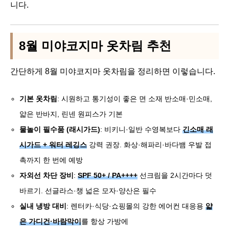
니다.
8월 미야코지마 옷차림 추천
간단하게 8월 미야코지마 옷차림을 정리하면 이렇습니다.
기본 옷차림
: 시원하고 통기성이 좋은 면 소재 반소매·민소매,
얇은 반바지, 린넨 원피스가 기본
물놀이 필수품 (래시가드)
: 비키니·일반 수영복보다
긴소매 래
시가드 + 워터 레깅스
강력 권장. 화상·해파리·바다뱀 우발 접
촉까지 한 번에 예방
자외선 차단 장비
:
SPF 50+ / PA++++
선크림을 2시간마다 덧
바르기. 선글라스·챙 넓은 모자·양산은 필수
실내 냉방 대비
: 렌터카·식당·쇼핑몰의 강한 에어컨 대응용
얇
은 가디건·바람막이
를 항상 가방에