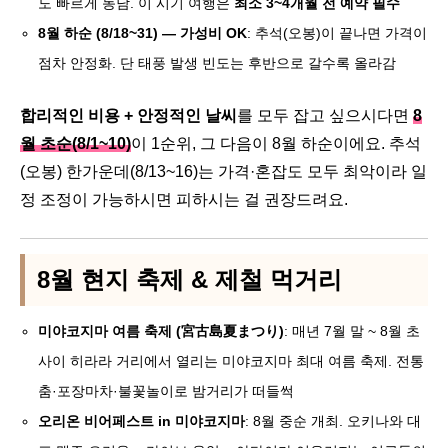
도 빠르게 동남. 이 시기 여행은
최소 3~4개월 전 예약 필수
8월 하순 (8/18~31) — 가성비 OK
: 추석(오봉)이 끝나면 가격이
점차 안정화. 단 태풍 발생 빈도는 후반으로 갈수록 올라감
합리적인 비용 + 안정적인 날씨
를 모두 잡고 싶으시다면
8
월 초순(8/1~10)
이 1순위, 그 다음이 8월 하순이에요. 추석
(오봉) 한가운데(8/13~16)는 가격·혼잡도 모두 최악이라 일
정 조정이 가능하시면 피하시는 걸 권장드려요.
8월 현지 축제 & 제철 먹거리
미야코지마 여름 축제 (宮古島夏まつり)
: 매년 7월 말 ~ 8월 초
사이 히라라 거리에서 열리는 미야코지마 최대 여름 축제. 전통
춤·포장마차·불꽃놀이로 밤거리가 떠들썩
오리온 비어페스트 in 미야코지마
: 8월 중순 개최. 오키나와 대