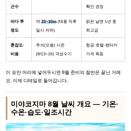
근수
확인 권장
바다 투
약
20~30m
(태풍 직후
맑은 날엔 1년 중
명도
일시 저하)
최고급
혼잡도·
추석(오봉) 시즌
항공·호텔·렌터카
비용
(8/13~16) 극성수기
가격 폭등
이 표만 머리에 넣어두시면 8월 준비의 절반은 끝난 거예
요. 이제 디테일로 들어갑니다.
미야코지마 8월 날씨 개요 — 기온·
수온·습도·일조시간