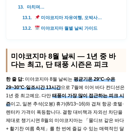
마치며…
미야코지마 자유여행, 오박사투어가 든든하게 도와드립니다
미야코지마 월별 날씨 가이드
미야코지마 8월 날씨 — 1년 중 바
다는 최고, 단 태풍 시즌은 피크
한 줄 답:
미야코지마 8월 날씨는
평균기온 29°C·수온
29~30°C·일조시간 13시간
으로 7월에 이어 바다 컨디션은
1년 중 최고예요. 다만
태풍이 가장 많이 접근하는 피크 시
즌
이고, 일본 추석(오봉) 휴가(8/13~16)와 겹쳐 항공·호텔·
렌터카 가격이 폭등합니다. 결항 대비책과 자외선 차단을
제대로 챙기시면 8월의 미야코지마는 「몰디브 같은 바다
+ 활기찬 여름 축제」를 한 번에 즐길 수 있는 매력적인 달