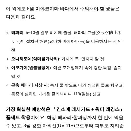
이 외에도 8월 미야코지마 바다에서 주의해야 할 생물은
다음과 같아요.
해파리
: 5~10월 일부 비치에 출몰. 해파리 그물(クラゲ防止ネ
ット)이 설치된 해변(요나하 마에하마 등)을 이용하시는 게 안
전
오니히토데(악마불가사리)
: 가시에 독. 만지지 말 것
이모가이(원뿔달팽이)
: 예쁜 조개껍데기 속에 강한 독침. 줍지
말 것
곤충·해파리 자상 시
: 즉시 물 밖으로 나와 깨끗한 물로 헹구고,
통증이 심하면 가까운 클리닉이나 119(일본) 신고
가장 확실한 예방책은 「긴소매 래시가드 + 워터 레깅스」
풀세트 착용
이에요. 화상·해파리·찰과상까지 한 번에 막을
수 있고, 8월 강한 자외선(UV 11+)으로부터 피부도 지켜줍