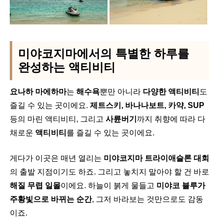
미야코지마에서의 특별한 하루를
완성하는 액티비티
요나하 마에하마
는
해수욕
뿐만 아니라
다양한 액티비티
도
즐길 수 있는 곳이에요.
제트스키, 바나나보트, 카약, SUP
등의 마린 액티비티, 그리고
사륜버기
까지 취향에 따라 다
채로운
액티비티
를 즐길 수 있는 곳이에요.
게다가 이곳은 매년 열리는
미야코지마 트라이애슬론 대회
의 출발 지점이기도 하죠.
그리고 놓치지 말아야 할 건 바로
해질 무렵 일몰
이에요. 하늘이 붉게 물들고
미야코 블루가
주황빛으로 바뀌는 순간
, 그저 바라보는 것만으로도 감동
이죠.