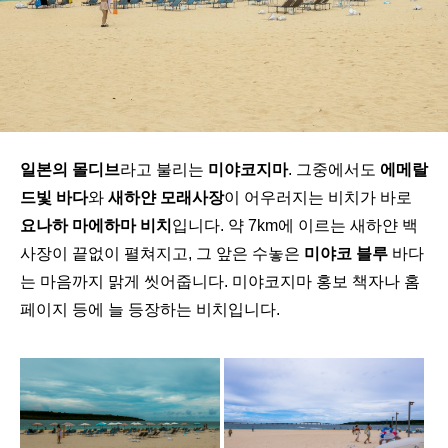
일본의 몰디브
라고 불리는
미야코지마
. 그중에서도
에메랄
드빛 바다
와
새하얀 모래사장
이 어우러지는 비치가 바로
요나하 마에하마 비치
입니다. 약 7km에 이르는 새하얀 백
사장이 끝없이 펼쳐지고, 그 앞은 수놓은
미야코 블루
바다
는 마음까지 맑게 씻어줍니다. 미야코지마 홍보 책자나 홈
페이지 등에 늘 등장하는 비치입니다.