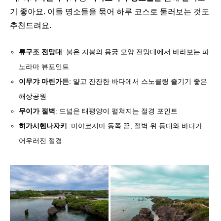
기 좋아요. 이들
명소들을 묶어 하루 코스로 둘러보는 것도
추천드려요.
류구조 전망대
: 붉은 지붕의 용궁 모양 전망대에서 바라보는 파
노라마 뷰포인트
이무갸 마린가든
: 얕고 잔잔한 바다에서 스노클링 즐기기 좋은
해상공원
무이가 절벽
: 드넓은 태평양이 펼쳐지는 절경 포인트
히가시헨나자키
: 미야코지마 동쪽 끝, 절벽 위 등대와 바다가
어우러진 절경