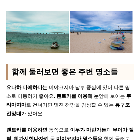
함께 둘러보면 좋은 주변 명소들
요나하 마에하마
는 미야코지마 남부 중심에 있어 다른 명
소로 이동하기 좋아요.
렌트카를 이용해
눈앞에 보이는
쿠
리마지마
로 건너가면 멋진 전망을 감상할 수 있는
류구조
전망대
가 있어요.
렌트카를 이용하면
동쪽으로
이무갸 마린가든
과
무이가 절
벽
,
히가시헨나자키
등
미야코지마 명소들
을 함께 들러보