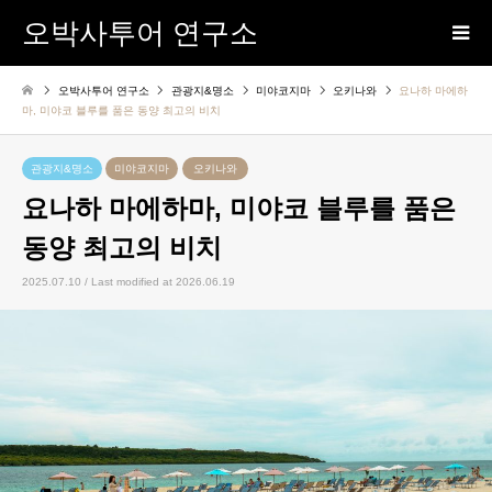
오박사투어 연구소
오박사투어 연구소
관광지&명소
미야코지마
오키나와
요나하 마에하
마, 미야코 블루를 품은 동양 최고의 비치
관광지&명소
미야코지마
오키나와
요나하 마에하마, 미야코 블루를 품은
동양 최고의 비치
2025.07.10 / Last modified at 2026.06.19