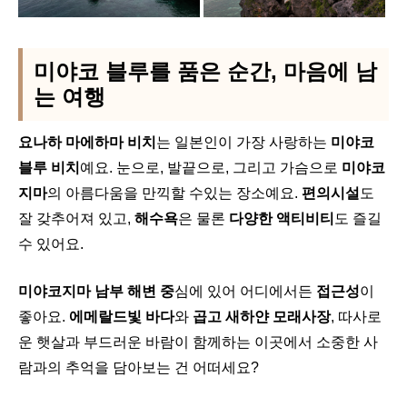
미야코 블루를 품은 순간, 마음에 남
는 여행
요나하 마에하마 비치
는 일본인이 가장 사랑하는
미야코
블루 비치
예요. 눈으로, 발끝으로, 그리고 가슴으로
미야코
지마
의 아름다움을 만끽할 수있는 장소예요.
편의시설
도
잘 갖추어져 있고,
해수욕
은 물론
다양한 액티비티
도 즐길
수 있어요.
미야코지마 남부 해변 중
심에 있어 어디에서든
접근성
이
좋아요.
에메랄드빛 바다
와
곱고 새하얀 모래사장
, 따사로
운 햇살과 부드러운 바람이 함께하는 이곳에서 소중한 사
람과의 추억을 담아보는 건 어떠세요?