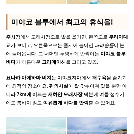
미야코 블루에서 최고의 휴식을!
주차장에서 모래사장으로 발을 옮기면, 왼쪽으로
쿠리마대
교
가 보이고, 오른쪽으로는 줄지어 늘어선
파라솔들
이 눈
에 들어옵니다. 그 너머엔 투명하게 반짝이는
미야코 블루
바다
가 아름다운
그라데이션
을 그리고 있죠.
요나하 마에하마 비치
는 미야코지마에서
해수욕
을 즐기기
에 최적의 장소예요.
편의시설
이 잘 갖추어져 있을 뿐만 아
니라
7km에 이르는 새하얀 모래사장
덕분에 여름 성수기
에도 붐비지 않고
여유롭게 바다를 만끽
할 수 있어요.