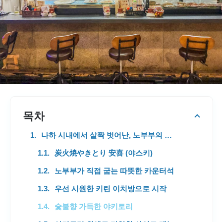
목차
나하 시내에서 살짝 벗어난, 노부부의 숨은 야키토리 맛집
炭火焼やきとり 安喜 (야스키)
노부부가 직접 굽는 따뜻한 카운터석
우선 시원한 키린 이치방으로 시작
숯불향 가득한 야키토리