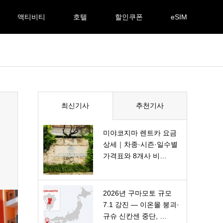
액티비티
호텔
할인쿠폰
eSIM
최신기사
추천기사
미야코지마 렌트카 요금
상세｜차종·시즌·일수별
가격표와 8개사 비…
2026년 구마모토 규모
7.1 강진 — 이온몰 붕괴·
규슈 신칸센 중단, …