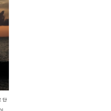
로 단
이