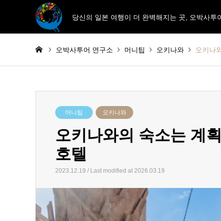
당신의 일본 여행이 더 완벽해지는 곳, 오박사투
오박사투어 연구소
머니팁
오키나와
오키나와
머니팁
오키나와
오키나와의 숙소는 계획
호텔
2023.12.19 / Last modified at 2026.03.19