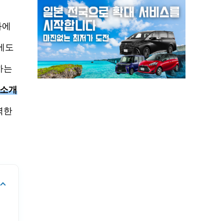
와에
에도
하는
 소개
벽한