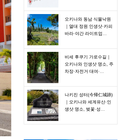
오키나와 동남 식물낙원
｜열대 정원 인생샷·카피
바라·야간 라이트업…
비세 후쿠기 가로수길｜
오키나와 인생샷 명소, 주
차장·자전거 대여·…
나키진 성터(今帰仁城跡)
｜오키나와 세계유산·인
생샷 명소, 벚꽃·성…