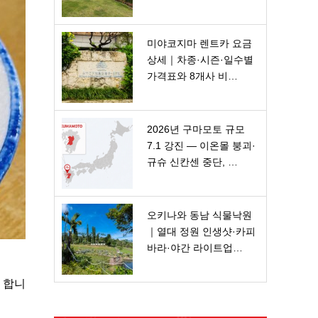
미야코지마 렌트카 요금
상세｜차종·시즌·일수별
가격표와 8개사 비…
2026년 구마모토 규모
7.1 강진 — 이온몰 붕괴·
규슈 신칸센 중단, …
오키나와 동남 식물낙원
｜열대 정원 인생샷·카피
바라·야간 라이트업…
 합니