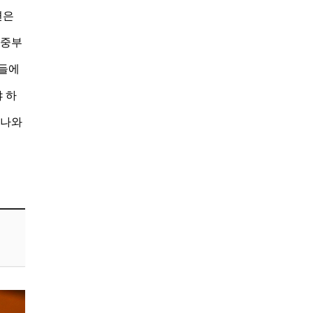
면은
 중부
인들에
 하
키나와