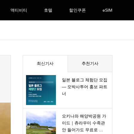
액티비티
호텔
할인쿠폰
eSIM
최신기사
추천기사
일본 블로그 체험단 모집
— 오박사투어 홍보 파트
너
오키나와 해양박공원 가
이드｜츄라우미 수족관
안 들어가도 무료로 …