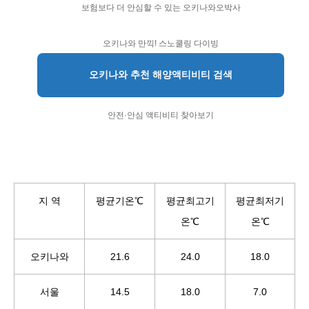
보험보다 더 안심할 수 있는 오키나와오박사
오키나와 만끽! 스노쿨링 다이빙
오키나와 추천 해양액티비티 검색
안전·안심 액티비티 찾아보기
지 역
평균기온℃
평균최고기
평균최저기
온℃
온℃
오키나와
21.6
24.0
18.0
서울
14.5
18.0
7.0