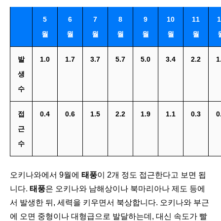
5
6
7
8
9
10
11
1
월
월
월
월
월
월
월
발
1.0
1.7
3.7
5.7
5.0
3.4
2.2
1
생
수
접
0.4
0.6
1.5
2.2
1.9
1.1
0.3
0
근
수
오키나와에서 9월에
태풍
이 2개 정도 접근한다고 보면 됩
니다.
태풍
은 오키나와 남해상이나 북마리아나 제도 등에
서 발생한 뒤, 세력을 키우면서 북상합니다. 오키나와 부근
에 오면 중형이나 대형급으로 발달하는데, 대신 속도가 빨