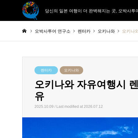
당신의 일본 여행이 더 완벽해지는 곳, 오박사투
오박사투어 연구소
렌터카
오키나와
오키나와
렌터카
오키나와
오키나와 자유여행시 렌
유
2025.10.09 / Last modified at 2026.07.12