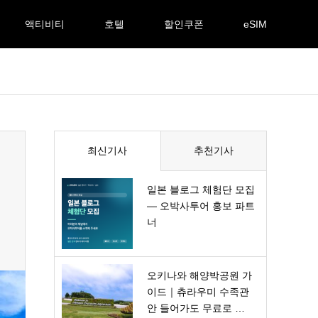
액티비티
호텔
할인쿠폰
eSIM
최신기사
추천기사
일본 블로그 체험단 모집
— 오박사투어 홍보 파트
너
오키나와 해양박공원 가
이드｜츄라우미 수족관
안 들어가도 무료로 …