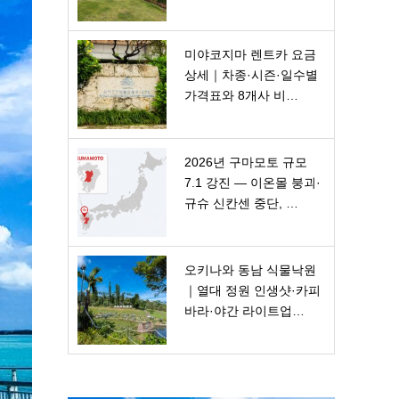
미야코지마 렌트카 요금
상세｜차종·시즌·일수별
가격표와 8개사 비…
2026년 구마모토 규모
7.1 강진 — 이온몰 붕괴·
규슈 신칸센 중단, …
오키나와 동남 식물낙원
｜열대 정원 인생샷·카피
바라·야간 라이트업…