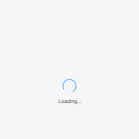
シュノーケル
ダイビング
パラセーリング
Loading...
カヤック