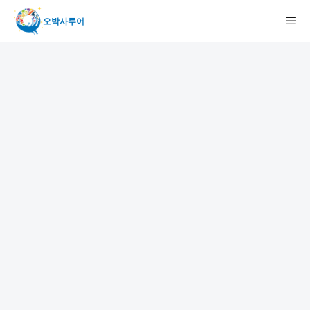
오박사투어
GO!GO!