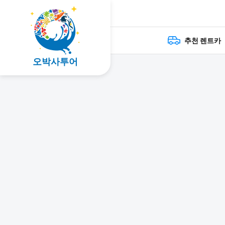
추천 렌트카
오박사투어
GO!GO!