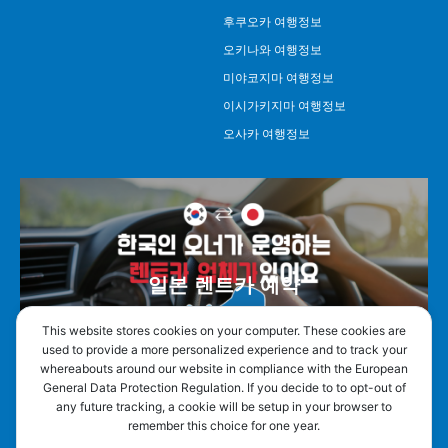
후쿠오카 여행정보
오키나와 여행정보
미야코지마 여행정보
이시가키지마 여행정보
오사카 여행정보
일본 렌트카 예약
This website stores cookies on your computer. These cookies are
used to provide a more personalized experience and to track your
whereabouts around our website in compliance with the European
General Data Protection Regulation. If you decide to to opt-out of
any future tracking, a cookie will be setup in your browser to
remember this choice for one year.
오박사투어 연구소